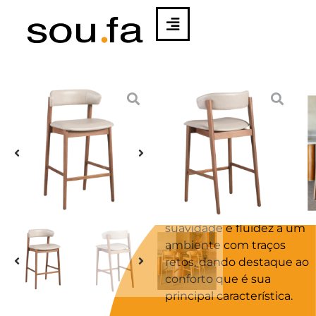
BANQUETA
MOOD
A banqueta Fly
apresenta traços
orgânicos e curvos, com
pés boleados. Possui
uma proposta fina e
elegante, capaz de trazer
suavidade e fluidez a um
ambiente com traços
retos, dando destaque ao
conforto que é sua
principal característica.