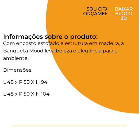
SOLICITAR
BAIXAR
ORÇAMENTO
BLOCO
3D
Informações sobre o produto:
Com encosto estofado e estrutura em madeira, a
Banqueta Mood leva beleza e elegância para o
ambiente.
Dimensões:
L 48 x P 50 X H 94
L 48 x P 50 X H 104