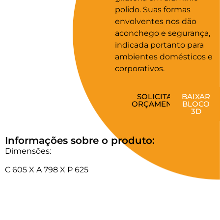
polido. Suas formas
envolventes nos dão
aconchego e segurança,
indicada portanto para
ambientes domésticos e
corporativos.
SOLICITAR
BAIXAR
ORÇAMENTO
BLOCO
3D
Informações sobre o produto:
Dimensões:
C 605 X A 798 X P 625