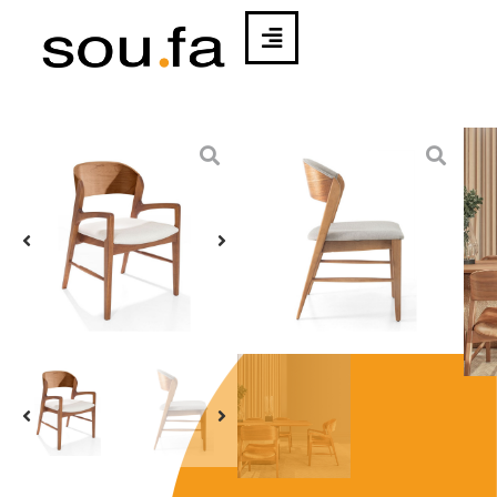
CADEIRA LIA LX
COM BRAÇO |
IBANEZ
RAZZERA
SOLICITAR
BAIXAR
ORÇAMENTO
BLOCO
3D