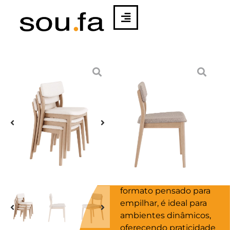
CADEIRA
PINDORAMA |
RICARDO
VIDIGAL
Inspirada na diversidade
cultural e natural do
Brasil, a cadeira
Pindorama une
funcionalidade e design
autêntico. Com um
formato pensado para
empilhar, é ideal para
ambientes dinâmicos,
oferecendo praticidade