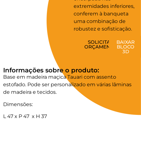
extremidades inferiores,
conferem à banqueta
uma combinação de
robustez e sofisticação.
SOLICITAR
BAIXAR
ORÇAMENTO
BLOCO
3D
Informações sobre o produto:
Base em madeira maçica Tauari com assento
estofado. Pode ser personalizado em várias lâminas
de madeira e tecidos.
Dimensões:
L 47 x P 47 x H 37