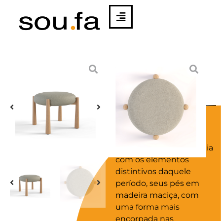
BANCO
PANTALONA |
RICARDO
VIDIGAL
O Banco Pantalona foi
inspirada no estilo e
vestimentas clássicas
dos anos 70. Em sintonia
com os elementos
distintivos daquele
período, seus pés em
madeira maciça, com
uma forma mais
encorpada nas